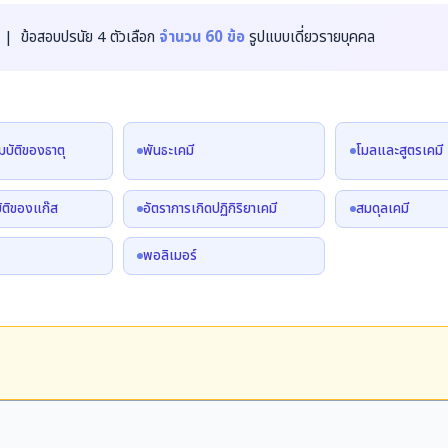
| ข้อสอบปรนัย 4 ตัวเลือก
จำนวน 60 ข้อ
รูปแบบเดี่ยวรายบุคคล
บัติของธาตุ
พันธะเคมี
โมลและสูตรเคมี
ัติของแก๊ส
อัตราการเกิดปฏิกิริยาเคมี
สมดุลเคมี
พอลิเมอร์