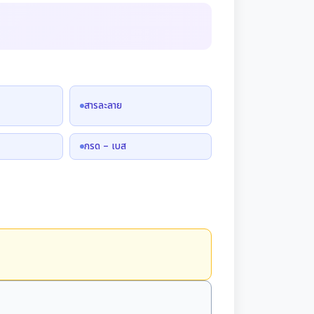
สารละลาย
กรด – เบส